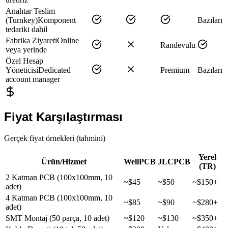
Anahtar Teslim
(Turnkey)
Komponent
Bazıları
tedariki dahil
Fabrika Ziyareti
Online
Randevulu
veya yerinde
Özel Hesap
Yöneticisi
Dedicated
Premium
Bazıları
account manager
Fiyat Karşılaştırması
Gerçek fiyat örnekleri (tahmini)
Yerel
Ürün/Hizmet
WellPCB
JLCPCB
(TR)
2 Katman PCB (100x100mm, 10
~$45
~$50
~$150+
adet)
4 Katman PCB (100x100mm, 10
~$85
~$90
~$280+
adet)
SMT Montaj (50 parça, 10 adet)
~$120
~$130
~$350+