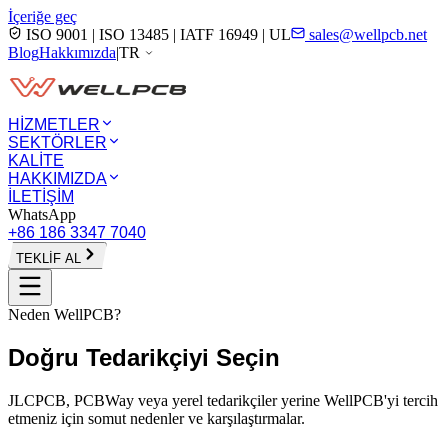
İçeriğe geç
ISO 9001 | ISO 13485 | IATF 16949 | UL
sales@wellpcb.net
Blog
Hakkımızda
|
TR
HİZMETLER
SEKTÖRLER
KALİTE
HAKKIMIZDA
İLETİŞİM
WhatsApp
+86 186 3347 7040
TEKLİF AL
Neden WellPCB?
Doğru Tedarikçiyi
Seçin
JLCPCB, PCBWay veya yerel tedarikçiler yerine WellPCB'yi tercih
etmeniz için somut nedenler ve karşılaştırmalar.