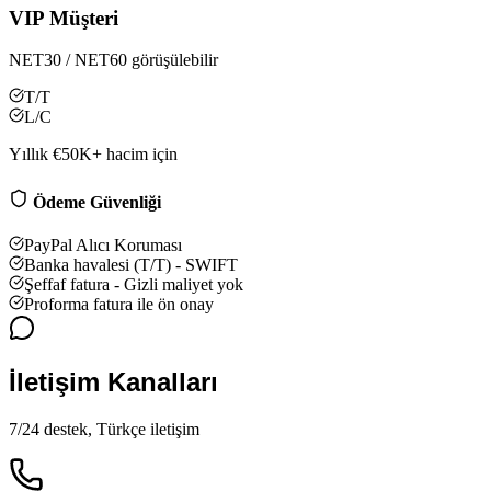
VIP Müşteri
NET30 / NET60 görüşülebilir
T/T
L/C
Yıllık €50K+ hacim için
Ödeme Güvenliği
PayPal Alıcı Koruması
Banka havalesi (T/T) - SWIFT
Şeffaf fatura - Gizli maliyet yok
Proforma fatura ile ön onay
İletişim Kanalları
7/24 destek, Türkçe iletişim