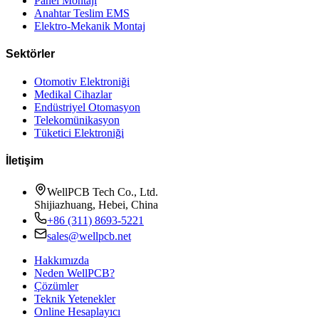
Panel Montajı
Anahtar Teslim EMS
Elektro-Mekanik Montaj
Sektörler
Otomotiv Elektroniği
Medikal Cihazlar
Endüstriyel Otomasyon
Telekomünikasyon
Tüketici Elektroniği
İletişim
WellPCB Tech Co., Ltd.
Shijiazhuang, Hebei, China
+86 (311) 8693-5221
sales@wellpcb.net
Hakkımızda
Neden WellPCB?
Çözümler
Teknik Yetenekler
Online Hesaplayıcı