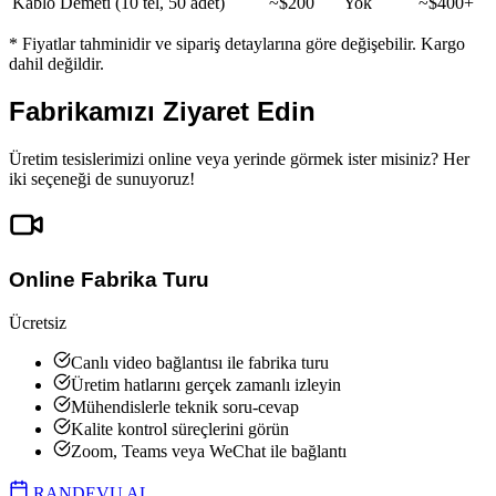
Kablo Demeti (10 tel, 50 adet)
~$200
Yok
~$400+
* Fiyatlar tahminidir ve sipariş detaylarına göre değişebilir. Kargo
dahil değildir.
Fabrikamızı
Ziyaret Edin
Üretim tesislerimizi online veya yerinde görmek ister misiniz? Her
iki seçeneği de sunuyoruz!
Online Fabrika Turu
Ücretsiz
Canlı video bağlantısı ile fabrika turu
Üretim hatlarını gerçek zamanlı izleyin
Mühendislerle teknik soru-cevap
Kalite kontrol süreçlerini görün
Zoom, Teams veya WeChat ile bağlantı
RANDEVU AL