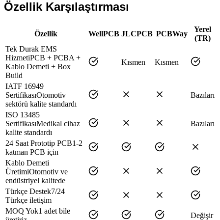
Özellik Karşılaştırması
Yerel
Özellik
WellPCB
JLCPCB
PCBWay
(TR)
Tek Durak EMS
Hizmeti
PCB + PCBA +
Kısmen
Kısmen
Kablo Demeti + Box
Build
IATF 16949
Sertifikası
Otomotiv
Bazıları
sektörü kalite standardı
ISO 13485
Sertifikası
Medikal cihaz
Bazıları
kalite standardı
24 Saat Prototip PCB
1-2
katman PCB için
Kablo Demeti
Üretimi
Otomotiv ve
endüstriyel kalitede
Türkçe Destek
7/24
Türkçe iletişim
MOQ Yok
1 adet bile
Değişir
üretiriz